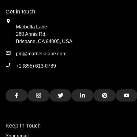
Get in touch
Marbella Lane
260 Annis Rd,
Brisbane, CA 94005, USA
pm@marbellalane.com
+1 (855) 613-0789
Facebook
Instagram
Twitter
LinkedIn
Pinterest
You
Keep In Touch
Your email